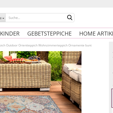
le
KINDER
GEBETSTEPPICHE
HOME ARTIK
pich Outdoor Orientteppich Wohnzimmerteppich Ornamente bunt
Konto erstelle
Passwort verg