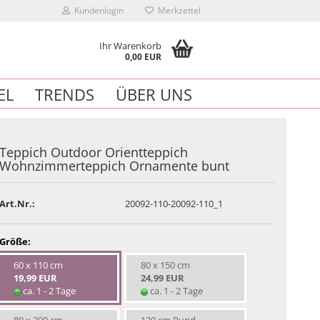
Kundenlogin
Merkzettel
Ihr Warenkorb
0,00 EUR
EL
TRENDS
ÜBER UNS
Teppich Outdoor Orientteppich
Wohnzimmerteppich Ornamente bunt
n
Art.Nr.:
20092-110-20092-110_1
essen?
Größe:
60 x 110 cm
80 x 150 cm
19,99 EUR
24,99 EUR
ca. 1 - 2 Tage
ca. 1 - 2 Tage