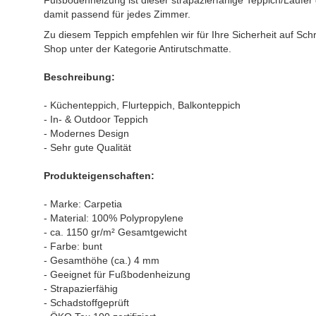
Fußbodenheizung ist dieser strapazierfähige Teppich/Läufer 
damit passend für jedes Zimmer.
Zu diesem Teppich empfehlen wir für Ihre Sicherheit auf Schrit
Shop unter der Kategorie Antirutschmatte.
Beschreibung:
- Küchenteppich, Flurteppich, Balkonteppich
- In- & Outdoor Teppich
- Modernes Design
- Sehr gute Qualität
Produkteigenschaften:
- Marke: Carpetia
- Material: 100% Polypropylene
- ca. 1150 gr/m² Gesamtgewicht
- Farbe: bunt
- Gesamthöhe (ca.) 4 mm
- Geeignet für Fußbodenheizung
- Strapazierfähig
- Schadstoffgeprüft