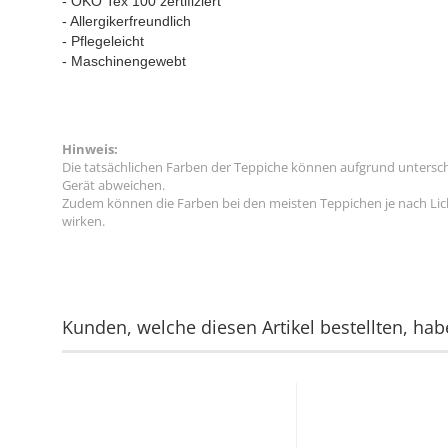
- ÖKO Tex 100 zertifiziert
- Allergikerfreundlich
- Pflegeleicht
- Maschinengewebt
Hinweis:
Die tatsächlichen Farben der Teppiche können aufgrund untersc
Gerät abweichen.
Zudem können die Farben bei den meisten Teppichen je nach Licht
wirken.
Kunden, welche diesen Artikel bestellten, hab