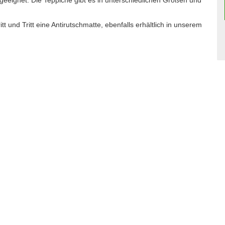
geeignet. Die Teppiche gibt es in unterschiedlichen Größen und
t und Tritt eine Antirutschmatte, ebenfalls erhältlich in unserem