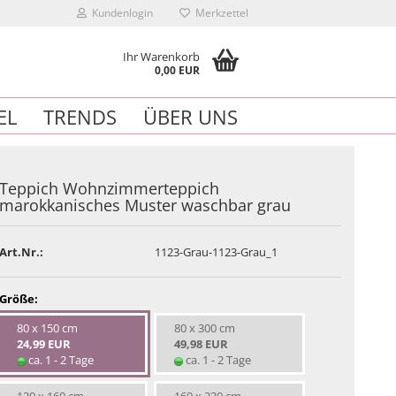
Kundenlogin
Merkzettel
Ihr Warenkorb
0,00 EUR
EL
TRENDS
ÜBER UNS
Teppich Wohnzimmerteppich
marokkanisches Muster waschbar grau
n
Art.Nr.:
1123-Grau-1123-Grau_1
essen?
Größe:
80 x 150 cm
80 x 300 cm
24,99 EUR
49,98 EUR
ca. 1 - 2 Tage
ca. 1 - 2 Tage