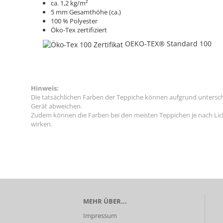
ca. 1,2 kg/m²
5 mm Gesamthöhe (ca.)
100 % Polyester
Öko-Tex zertifiziert
OEKO-TEX® Standard 100
Hinweis:
Die tatsächlichen Farben der Teppiche können aufgrund untersc
Gerät abweichen.
Zudem können die Farben bei den meisten Teppichen je nach Licht
wirken.
MEHR ÜBER...
Impressum