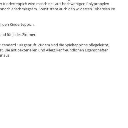
Der Kinderteppich wird maschinell aus hochwertigen Polypropylen-
d dennoch anschmiegsam. Somit steht auch den wildesten Tobereien im
l den Kinderteppich.
send für jedes Zimmer
.
Standard 100 geprüft. Zudem sind die Spielteppiche pflegeleicht,
. Die antibakteriellen und Allergiker freundlichen Eigenschaften
r aus.