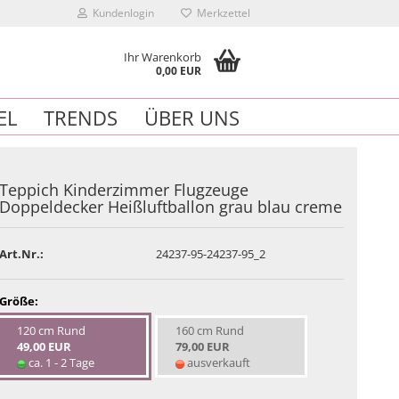
Kundenlogin
Merkzettel
Ihr Warenkorb
0,00 EUR
EL
TRENDS
ÜBER UNS
Teppich Kinderzimmer Flugzeuge
Doppeldecker Heißluftballon grau blau creme
n
Art.Nr.:
24237-95-24237-95_2
essen?
Größe:
120 cm Rund
160 cm Rund
49,00 EUR
79,00 EUR
ca. 1 - 2 Tage
ausverkauft