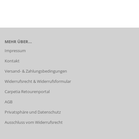
MEHR ÜBER...
Impressum
Kontakt
Versand- & Zahlungsbedingungen
Widerrufsrecht & Widerrufsformular
Carpetia Retourenportal
AGB
Privatsphäre und Datenschutz
Ausschluss vom Widerrufsrecht