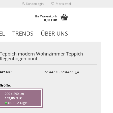
Kundenlogin
Merkzettel
Ihr Warenkorb
0,00 EUR
EL
TRENDS
ÜBER UNS
Teppich modern Wohnzimmer Teppich
Regenbogen bunt
n
Art.Nr.:
22844-110-22844-110_4
essen?
Größe:
200 x 290 cm
159,00 EUR
ca. 1 - 2 Tage