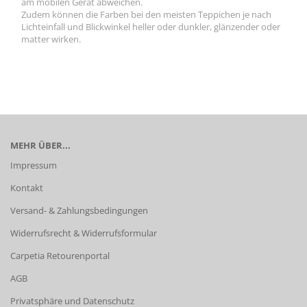
am mobilen Gerät abweichen.
Zudem können die Farben bei den meisten Teppichen je nach
Lichteinfall und Blickwinkel heller oder dunkler, glänzender oder
matter wirken.
MEHR ÜBER...
Impressum
Kontakt
Versand- & Zahlungsbedingungen
Widerrufsrecht & Widerrufsformular
Carpetia Retourenportal
AGB
Privatsphäre und Datenschutz