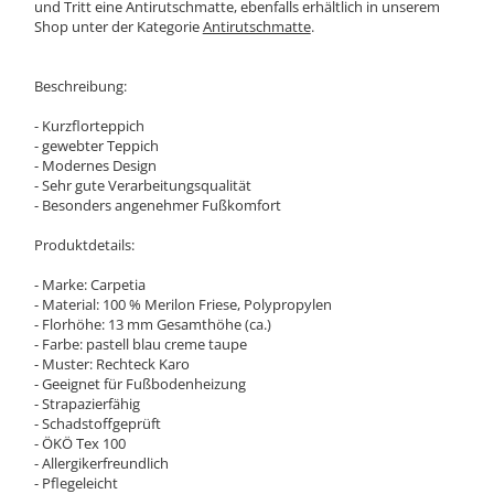
und Tritt eine Antirutschmatte, ebenfalls erhältlich in unserem
Shop unter der Kategorie
Antirutschmatte
.
Beschreibung:
- Kurzflorteppich
- gewebter Teppich
- Modernes Design
- Sehr gute Verarbeitungsqualität
- Besonders angenehmer Fußkomfort
Produktdetails:
- Marke: Carpetia
- Material: 100 % Merilon Friese, Polypropylen
- Florhöhe: 13 mm Gesamthöhe (ca.)
- Farbe: pastell blau creme taupe
- Muster: Rechteck Karo
- Geeignet für Fußbodenheizung
- Strapazierfähig
- Schadstoffgeprüft
- ÖKÖ Tex 100
- Allergikerfreundlich
- Pflegeleicht