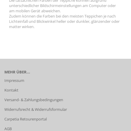
Die tatsächlichen Farben der Teppiche können aufgrund
unterschiedlicher Bildschirmeinstellungen am Computer oder
am mobilen Gerät abweichen.
Zudem können die Farben bei den meisten Teppichen je nach
Lichteinfall und Blickwinkel heller oder dunkler, glänzender oder
matter wirken.
MEHR ÜBER...
Impressum
Kontakt
Versand- & Zahlungsbedingungen
Widerrufsrecht & Widerrufsformular
Carpetia Retourenportal
AGB