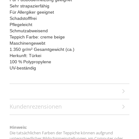
Sehr strapazierfähig
Für Allergiker geeignet
Schadstofffrei
Pflegeleicht
Schmutzabweisend
Teppich Farbe: creme beige
Maschinengewebt
1.350 gr/m² Gesamtgewicht (ca.)
Herkunft: Türkei
100 % Polypropylene
UV-beständig
Kundenrezensionen
Hinweis:
Die tatsächlichen Farben der Teppiche können aufgrund
unterschiedlicher Bildschirmeinstellungen am Computer oder